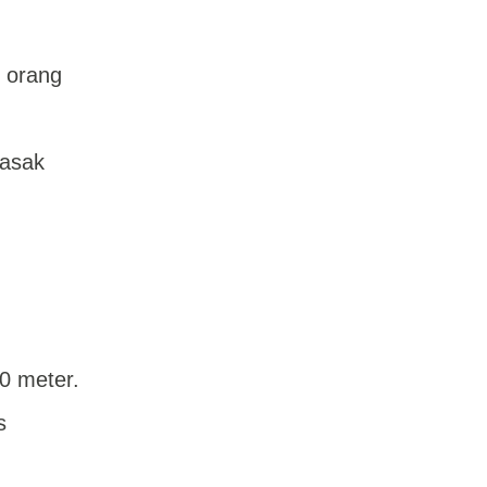
5 orang
masak
0 meter.
s