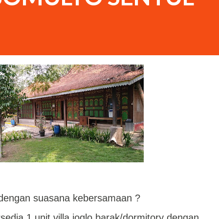
a dengan suasana kebersamaan ?
sedia 1 unit villa joglo barak/dormitory dengan